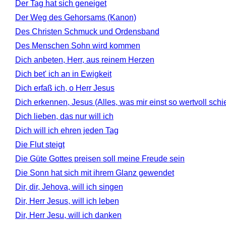
Der Tag hat sich geneiget
Der Weg des Gehorsams (Kanon)
Des Christen Schmuck und Ordensband
Des Menschen Sohn wird kommen
Dich anbeten, Herr, aus reinem Herzen
Dich bet' ich an in Ewigkeit
Dich erfaß ich, o Herr Jesus
Dich erkennen, Jesus (Alles, was mir einst so wertvoll schi
Dich lieben, das nur will ich
Dich will ich ehren jeden Tag
Die Flut steigt
Die Güte Gottes preisen soll meine Freude sein
Die Sonn hat sich mit ihrem Glanz gewendet
Dir, dir, Jehova, will ich singen
Dir, Herr Jesus, will ich leben
Dir, Herr Jesu, will ich danken