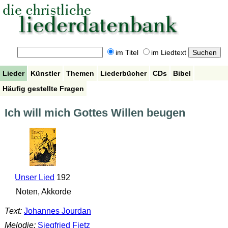
im Titel
im Liedtext
Lieder
Künstler
Themen
Liederbücher
CDs
Bibel
Häufig gestellte Fragen
Ich will mich Gottes Willen beugen
Unser Lied
192
Noten, Akkorde
Text:
Johannes Jourdan
Melodie:
Siegfried Fietz