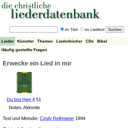
im Titel
im Liedtext
Lieder
Künstler
Themen
Liederbücher
CDs
Bibel
Häufig gestellte Fragen
Erwecke ein Lied in mir
Du bist Herr 4
51
Noten, Akkorde
Text und Melodie:
Cindy Rethmeier
1994