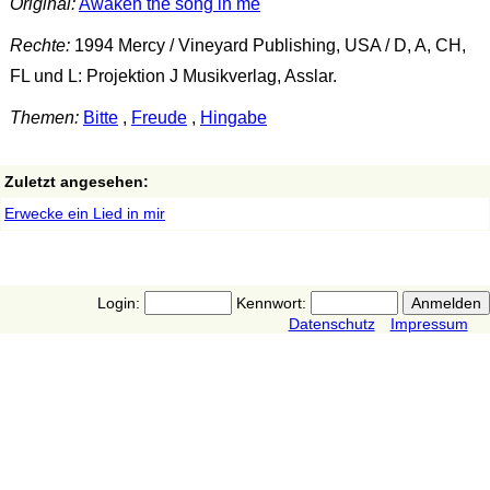
Original:
Awaken the song in me
Rechte:
1994 Mercy / Vineyard Publishing, USA / D, A, CH,
FL und L: Projektion J Musikverlag, Asslar.
Themen:
Bitte
,
Freude
,
Hingabe
Zuletzt angesehen:
Erwecke ein Lied in mir
Login:
Kennwort:
Datenschutz
Impressum