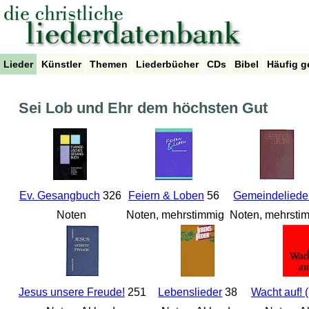
Lieder
Künstler
Themen
Liederbücher
CDs
Bibel
Häufig g
Sei Lob und Ehr dem höchsten Gut
Ev. Gesangbuch
326
Feiern & Loben
56
Gemeindeliede
Noten
Noten, mehrstimmig
Noten, mehrsti
Jesus unsere Freude!
251
Lebenslieder
38
Wacht auf! 