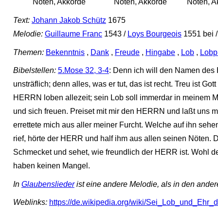
Noten, Akkorde
Noten, Akkorde
Noten, A
Text:
Johann Jakob Schütz
1675
Melodie:
Guillaume Franc
1543 /
Loys Bourgeois
1551 bei 
Themen:
Bekenntnis
,
Dank
,
Freude
,
Hingabe
,
Lob
,
Lobp
Bibelstellen:
5.Mose 32, 3-4
: Denn ich will den Namen des 
unsträflich; denn alles, was er tut, das ist recht. Treu ist G
HERRN loben allezeit; sein Lob soll immerdar in meinem 
und sich freuen. Preiset mit mir den HERRN und laßt uns 
errettete mich aus aller meiner Furcht. Welche auf ihn sehe
rief, hörte der HERR und half ihm aus allen seinen Nöten. D
Schmecket und sehet, wie freundlich der HERR ist. Wohl dem
haben keinen Mangel.
In
Glaubenslieder
ist eine andere Melodie, als in den ande
Weblinks:
https://de.wikipedia.org/wiki/Sei_Lob_und_E