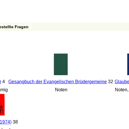
estellte Fragen
r
4
Gesangbuch der Evangelischen Brüdergemeine
32
Glaube
mmig
Noten
Noten,
(1974)
38