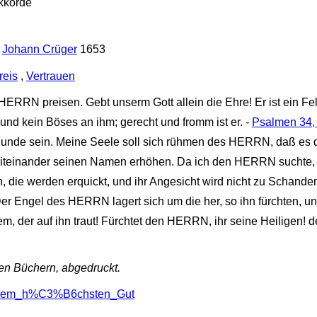
kkorde
/
Johann Crüger
1653
reis
,
Vertrauen
HERRN preisen. Gebt unserm Gott allein die Ehre! Er ist ein Fe
ott und kein Böses an ihm; gerecht und fromm ist er. -
Psalmen 34,
Munde sein. Meine Seele soll sich rühmen des HERRN, daß es 
miteinander seinen Namen erhöhen. Da ich den HERRN suchte, 
n, die werden erquickt, und ihr Angesicht wird nicht zu Schand
er Engel des HERRN lagert sich um die her, so ihn fürchten, und
, der auf ihn traut! Fürchtet den HERRN, ihr seine Heiligen! de
ren Büchern, abgedruckt.
hr_dem_h%C3%B6chsten_Gut