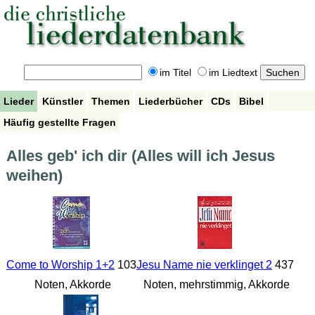
im Titel
im Liedtext
Lieder
Künstler
Themen
Liederbücher
CDs
Bibel
Häufig gestellte Fragen
Alles geb' ich dir (Alles will ich Jesus
weihen)
Come to Worship 1+2
103
Jesu Name nie verklinget 2
437
Noten, Akkorde
Noten, mehrstimmig, Akkorde