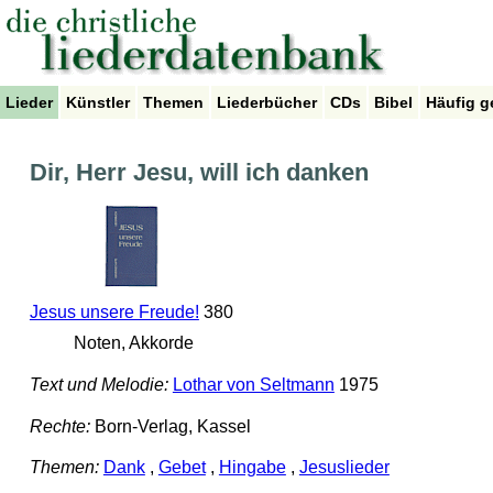
Lieder
Künstler
Themen
Liederbücher
CDs
Bibel
Häufig g
Dir, Herr Jesu, will ich danken
Jesus unsere Freude!
380
Noten, Akkorde
Text und Melodie:
Lothar von Seltmann
1975
Rechte:
Born-Verlag, Kassel
Themen:
Dank
,
Gebet
,
Hingabe
,
Jesuslieder