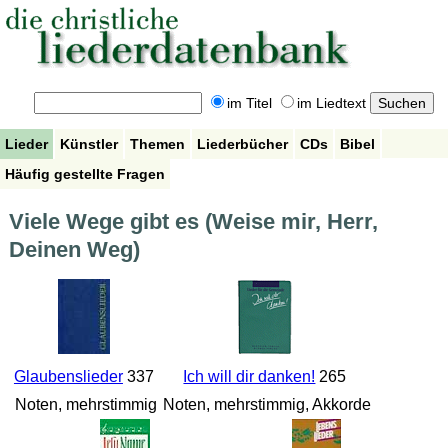
im Titel
im Liedtext
Lieder
Künstler
Themen
Liederbücher
CDs
Bibel
Häufig gestellte Fragen
Viele Wege gibt es (Weise mir, Herr,
Deinen Weg)
Glaubenslieder
337
Ich will dir danken!
265
Noten, mehrstimmig
Noten, mehrstimmig, Akkorde