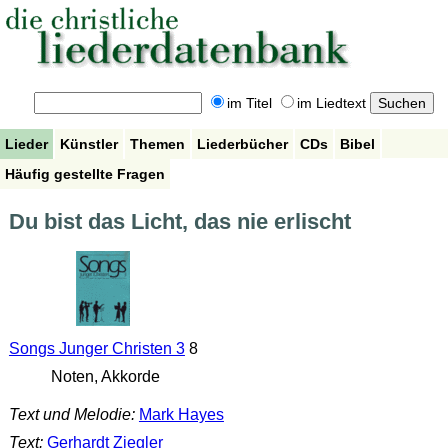
im Titel
im Liedtext
Lieder
Künstler
Themen
Liederbücher
CDs
Bibel
Häufig gestellte Fragen
Du bist das Licht, das nie erlischt
Songs Junger Christen 3
8
Noten, Akkorde
Text und Melodie:
Mark Hayes
Text:
Gerhardt Ziegler