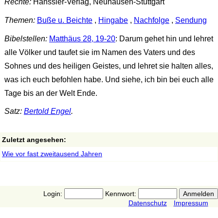
Rechte:
Hänssler-Verlag, Neuhausen-Stuttgart
Themen:
Buße u. Beichte
,
Hingabe
,
Nachfolge
,
Sendung
Bibelstellen:
Matthäus 28, 19-20
: Darum gehet hin und lehret
alle Völker und taufet sie im Namen des Vaters und des
Sohnes und des heiligen Geistes, und lehret sie halten alles,
was ich euch befohlen habe. Und siehe, ich bin bei euch alle
Tage bis an der Welt Ende.
Satz:
Bertold Engel
.
Zuletzt angesehen:
Wie vor fast zweitausend Jahren
Login:
Kennwort:
Datenschutz
Impressum