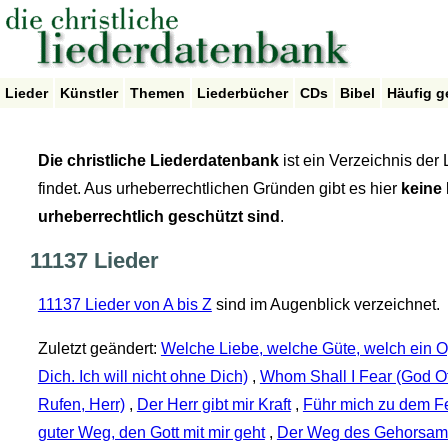
Lieder
Künstler
Themen
Liederbücher
CDs
Bibel
Häufig g
Die christliche Liederdatenbank
ist ein Verzeichnis der
findet. Aus urheberrechtlichen Gründen gibt es hier
keine 
urheberrechtlich geschützt sind
.
11137 Lieder
11137 Lieder von A bis Z
sind im Augenblick verzeichnet.
Zuletzt geändert:
Welche Liebe, welche Güte, welch ein O
Dich. Ich will nicht ohne Dich)
,
Whom Shall I Fear (God Of
Rufen, Herr)
,
Der Herr gibt mir Kraft
,
Führ mich zu dem F
guter Weg, den Gott mit mir geht
,
Der Weg des Gehorsam