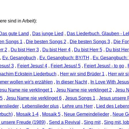
re sind in Arbeit):
Das gute Land
,
Das junge Lied
,
Das Liederbuch. Glauben - Leb
ten Songs 1
,
Die besten Songs 2
,
Die besten Songs 3
,
Die Fo
rr 2
,
Du bist Herr 3
,
Du bist Herr 4
,
Du bist Herr 5
,
Du bist Her
,
Ev. Gesangbuch
,
Ev. Gesangbuch: BY/TH
,
Ev. Gesangbuch:
esus! 3
,
Feiert Jesus! 4
,
Feiert Jesus! 5
,
Feiert Jesus! - to go
,
achim Eckstein Liederbuch
,
Herr wir sind Brüder 1
,
Herr wir s
mmer wollen wir's erzählen
,
In dieser Nacht
,
In Love With Jesus
esu Name nie verklinget 1
,
Jesu Name nie verklinget 2
,
Jesu N
 5
,
Jesu Name nie verklinget 6
,
Jesus Songs 1
,
Jesus unsere 
enslieder
,
Lebenslieder plus
,
Lehre uns Herr
,
Lied des Leben
rbuch)
,
Mosaik 1-4
,
Mosaik 5
,
Neue Gemeindelieder
,
Neue Ge
 unsere Freude (1989)
,
Send a Revival
,
Sing mit
,
Sing mit, lo