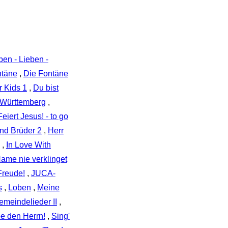
en - Lieben -
ntäne
,
Die Fontäne
r Kids 1
,
Du bist
 Württemberg
,
Feiert Jesus! - to go
ind Brüder 2
,
Herr
,
In Love With
ame nie verklinget
Freude!
,
JUCA-
s
,
Loben
,
Meine
meindelieder II
,
be den Herrn!
,
Sing'