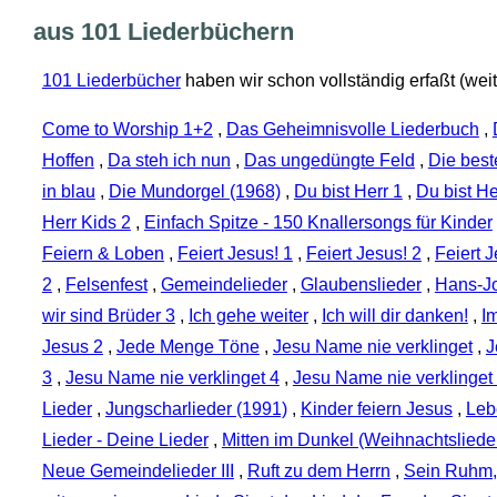
aus 101 Liederbüchern
101 Liederbücher
haben wir schon vollständig erfaßt (weite
Come to Worship 1+2
,
Das Geheimnisvolle Liederbuch
,
Hoffen
,
Da steh ich nun
,
Das ungedüngte Feld
,
Die bes
in blau
,
Die Mundorgel (1968)
,
Du bist Herr 1
,
Du bist He
Herr Kids 2
,
Einfach Spitze - 150 Knallersongs für Kinder
Feiern & Loben
,
Feiert Jesus! 1
,
Feiert Jesus! 2
,
Feiert J
2
,
Felsenfest
,
Gemeindelieder
,
Glaubenslieder
,
Hans-Jo
wir sind Brüder 3
,
Ich gehe weiter
,
Ich will dir danken!
,
I
Jesus 2
,
Jede Menge Töne
,
Jesu Name nie verklinget
,
J
3
,
Jesu Name nie verklinget 4
,
Jesu Name nie verklinget
Lieder
,
Jungscharlieder (1991)
,
Kinder feiern Jesus
,
Leb
Lieder - Deine Lieder
,
Mitten im Dunkel (Weihnachtsliede
Neue Gemeindelieder III
,
Ruft zu dem Herrn
,
Sein Ruhm,