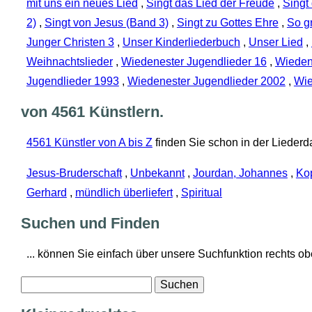
mit uns ein neues Lied
,
Singt das Lied der Freude
,
Singt
2)
,
Singt von Jesus (Band 3)
,
Singt zu Gottes Ehre
,
So gr
Junger Christen 3
,
Unser Kinderliederbuch
,
Unser Lied
,
Weihnachtslieder
,
Wiedenester Jugendlieder 16
,
Wieden
Jugendlieder 1993
,
Wiedenester Jugendlieder 2002
,
Wie
von 4561 Künstlern.
4561 Künstler von A bis Z
finden Sie schon in der Liederd
Jesus-Bruderschaft
,
Unbekannt
,
Jourdan, Johannes
,
Ko
Gerhard
,
mündlich überliefert
,
Spiritual
Suchen und Finden
... können Sie einfach über unsere Suchfunktion rechts oben