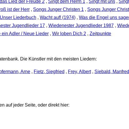
 das Lied der Freude 2
,
Singt dem Herrn 1
,
Singt mit uns
,
Sing
oß ist der Herr
,
Songs Junger Christen 1
,
Songs Junger Chris
Unser Liederbuch
,
Wacht auf! (1974)
,
Was die Engel uns sage
ester Jugendlieder 17
,
Wiedenester Jugendlieder 1987
,
Wiede
 ein Adler / Neue Lieder
,
Wir loben Dich 2
,
Zeitpunkte
atenbank. Die Künstler mit den meisten Liedern:
pfermann, Arne
,
Fietz, Siegfried
,
Frey, Albert
,
Siebald, Manfre
 auf jeder Seite, oder direkt hier: