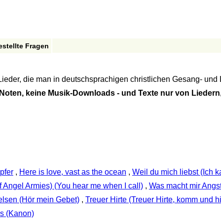
estellte Fragen
 Lieder, die man in deutschsprachigen christlichen Gesang- und
Noten, keine Musik-Downloads - und Texte nur von Liedern,
pfer
,
Here is love, vast as the ocean
,
Weil du mich liebst (Ich 
 Angel Armies) (You hear me when I call)
,
Was macht mir Angst
elsen (Hör mein Gebet)
,
Treuer Hirte (Treuer Hirte, komm und hi
s (Kanon)