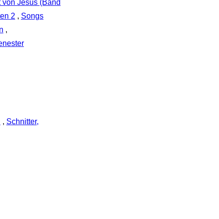
t von Jesus (Band
ten 2
,
Songs
n
,
nester
d
,
Schnitter,