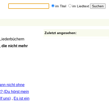
im Titel
im Liedtext
Zuletzt angesehen:
 Liederbüchern
 die nicht mehr
kann nicht ohne
? (Du hörst mein
lf uns)
,
Es ist ein