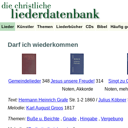
Lieder
Künstler
Themen
Liederbücher
CDs
Bibel
Häufig g
Darf ich wiederkommen
Gemeindelieder
348
Jesus unsere Freude!
314
Singt zu 
Noten, Akkorde
Noten, meh
Text:
Hermann Heinrich Grafe
Str. 1-2 1860 /
Julius Köbner
Melodie:
Karl August Groos
1817
Themen:
Buße u. Beichte
,
Gnade
,
Hingabe
,
Vergebung