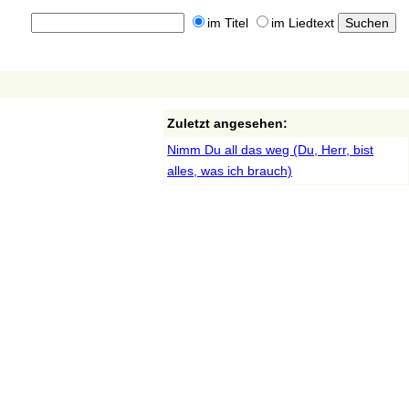
im Titel
im Liedtext
Zuletzt angesehen:
Nimm Du all das weg (Du, Herr, bist
alles, was ich brauch)