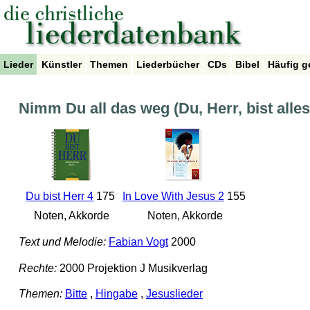
Lieder
Künstler
Themen
Liederbücher
CDs
Bibel
Häufig g
Nimm Du all das weg (Du, Herr, bist alle
Du bist Herr 4
175
In Love With Jesus 2
155
Noten, Akkorde
Noten, Akkorde
Text und Melodie:
Fabian Vogt
2000
Rechte:
2000 Projektion J Musikverlag
Themen:
Bitte
,
Hingabe
,
Jesuslieder