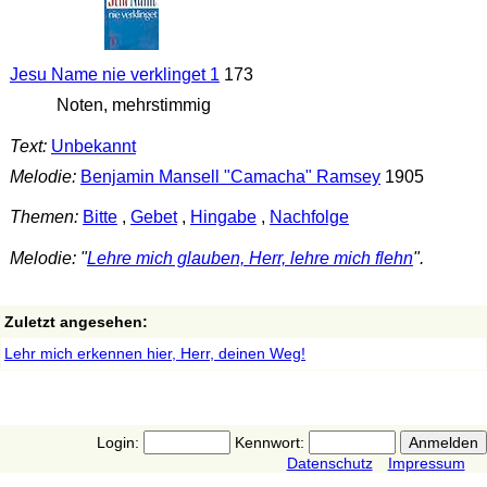
Jesu Name nie verklinget 1
173
Noten, mehrstimmig
Text:
Unbekannt
Melodie:
Benjamin Mansell "Camacha" Ramsey
1905
Themen:
Bitte
,
Gebet
,
Hingabe
,
Nachfolge
Melodie: "
Lehre mich glauben, Herr, lehre mich flehn
".
Zuletzt angesehen:
Lehr mich erkennen hier, Herr, deinen Weg!
Login:
Kennwort:
Datenschutz
Impressum