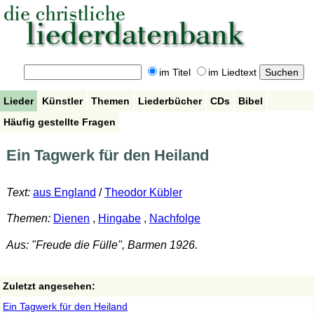
im Titel
im Liedtext
Lieder
Künstler
Themen
Liederbücher
CDs
Bibel
Häufig gestellte Fragen
Ein Tagwerk für den Heiland
Text:
aus England
/
Theodor Kübler
Themen:
Dienen
,
Hingabe
,
Nachfolge
Aus: "Freude die Fülle", Barmen 1926.
Zuletzt angesehen:
Ein Tagwerk für den Heiland