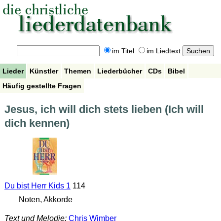
im Titel
im Liedtext
Lieder
Künstler
Themen
Liederbücher
CDs
Bibel
Häufig gestellte Fragen
Jesus, ich will dich stets lieben (Ich will
dich kennen)
Du bist Herr Kids 1
114
Noten, Akkorde
Text und Melodie:
Chris Wimber