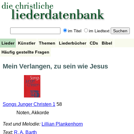
im Titel
im Liedtext
Lieder
Künstler
Themen
Liederbücher
CDs
Bibel
Häufig gestellte Fragen
Mein Verlangen, zu sein wie Jesus
Songs Junger Christen 1
58
Noten, Akkorde
Text und Melodie:
Lillian Plankenhorn
Text:
R. A. Barth