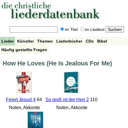
im Titel
im Liedtext
Lieder
Künstler
Themen
Liederbücher
CDs
Bibel
Häufig gestellte Fragen
How He Loves (He Is Jealous For Me)
Feiert Jesus! 4
64
So groß ist der Herr 2
110
Noten, Akkorde
Noten, Akkorde