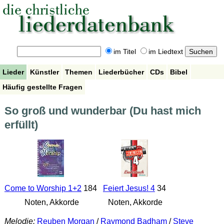
im Titel
im Liedtext
Lieder
Künstler
Themen
Liederbücher
CDs
Bibel
Häufig gestellte Fragen
So groß und wunderbar (Du hast mich
erfüllt)
Come to Worship 1+2
184
Feiert Jesus! 4
34
Noten, Akkorde
Noten, Akkorde
Melodie:
Reuben Morgan
/
Raymond Badham
/
Steve