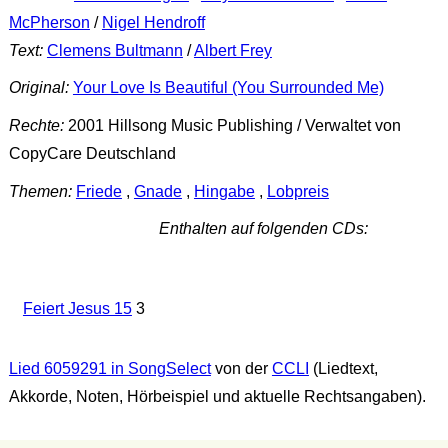
McPherson
/
Nigel Hendroff
Text:
Clemens Bultmann
/
Albert Frey
Original:
Your Love Is Beautiful (You Surrounded Me)
Rechte:
2001 Hillsong Music Publishing / Verwaltet von
CopyCare Deutschland
Themen:
Friede
,
Gnade
,
Hingabe
,
Lobpreis
Enthalten auf folgenden CDs:
Feiert Jesus 15
3
Lied 6059291 in SongSelect
von der
CCLI
(Liedtext,
Akkorde, Noten, Hörbeispiel und aktuelle Rechtsangaben).