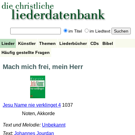
im Titel
im Liedtext
Lieder
Künstler
Themen
Liederbücher
CDs
Bibel
Häufig gestellte Fragen
Mach mich frei, mein Herr
Jesu Name nie verklinget 4
1037
Noten, Akkorde
Text und Melodie:
Unbekannt
Text:
Johannes Jourdan