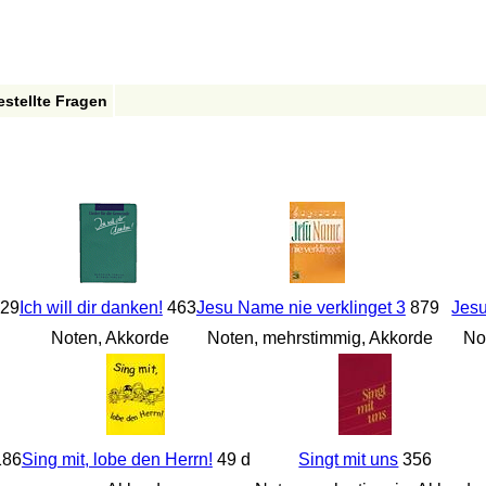
estellte Fragen
29
Ich will dir danken!
463
Jesu Name nie verklinget 3
879
Jes
Noten, Akkorde
Noten, mehrstimmig, Akkorde
Not
86
Sing mit, lobe den Herrn!
49 d
Singt mit uns
356