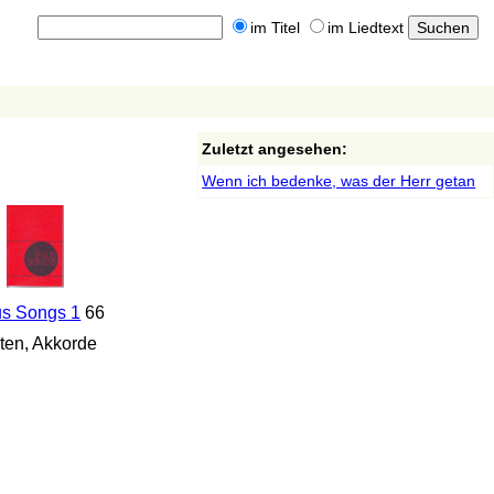
im Titel
im Liedtext
Zuletzt angesehen:
Wenn ich bedenke, was der Herr getan
us Songs 1
66
en, Akkorde