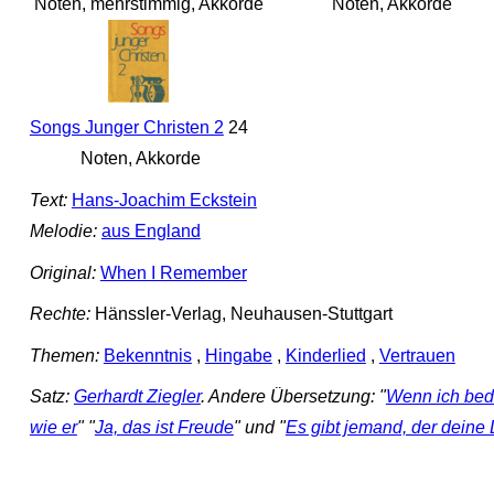
Noten, mehrstimmig, Akkorde
Noten, Akkorde
Songs Junger Christen 2
24
Noten, Akkorde
Text:
Hans-Joachim Eckstein
Melodie:
aus England
Original:
When I Remember
Rechte:
Hänssler-Verlag, Neuhausen-Stuttgart
Themen:
Bekenntnis
,
Hingabe
,
Kinderlied
,
Vertrauen
Satz:
Gerhardt Ziegler
. Andere Übersetzung: "
Wenn ich bede
wie er
" "
Ja, das ist Freude
" und "
Es gibt jemand, der deine 