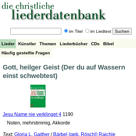
im Titel
im Liedtext
Lieder
Künstler
Themen
Liederbücher
CDs
Bibel
Häufig gestellte Fragen
Gott, heilger Geist (Der du auf Wassern
einst schwebtest)
Jesu Name nie verklinget 4
1190
Noten, mehrstimmig, Akkorde
Text:
Gloria L. Gaither
/
Bärbel (geb. Röschl) Raichle