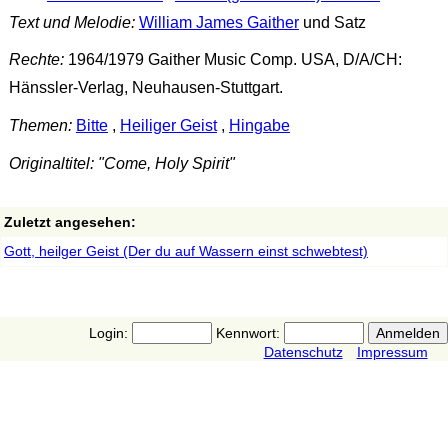
Text und Melodie:
William James Gaither
und Satz
Rechte:
1964/1979 Gaither Music Comp. USA, D/A/CH:
Hänssler-Verlag, Neuhausen-Stuttgart.
Themen:
Bitte
,
Heiliger Geist
,
Hingabe
Originaltitel: "Come, Holy Spirit"
Zuletzt angesehen:
Gott, heilger Geist (Der du auf Wassern einst schwebtest)
Login:
Kennwort:
Datenschutz
Impressum