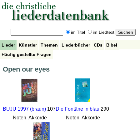
im Titel
im Liedtext
Lieder
Künstler
Themen
Liederbücher
CDs
Bibel
Häufig gestellte Fragen
Open our eyes
BUJU 1997 (braun)
107
Die Fontäne in blau
290
Noten, Akkorde
Noten, Akkorde