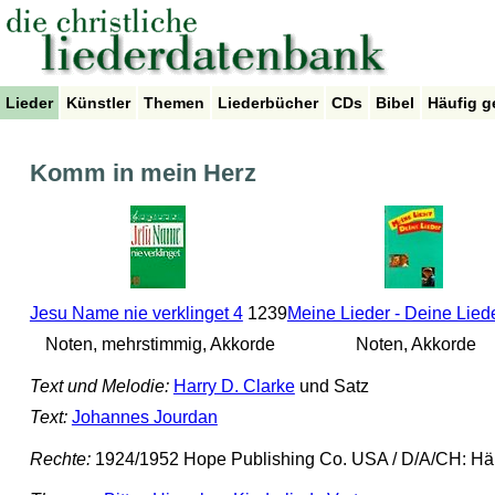
Lieder
Künstler
Themen
Liederbücher
CDs
Bibel
Häufig g
Komm in mein Herz
Jesu Name nie verklinget 4
1239
Meine Lieder - Deine Lied
Noten, mehrstimmig, Akkorde
Noten, Akkorde
Text und Melodie:
Harry D. Clarke
und Satz
Text:
Johannes Jourdan
Rechte:
1924/1952 Hope Publishing Co. USA / D/A/CH: Hän