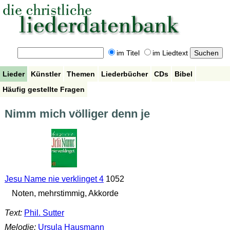
im Titel
im Liedtext
Lieder
Künstler
Themen
Liederbücher
CDs
Bibel
Häufig gestellte Fragen
Nimm mich völliger denn je
Jesu Name nie verklinget 4
1052
Noten, mehrstimmig, Akkorde
Text:
Phil. Sutter
Melodie:
Ursula Hausmann