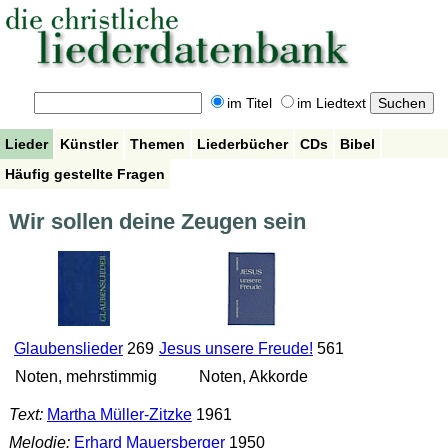
im Titel
im Liedtext
Lieder
Künstler
Themen
Liederbücher
CDs
Bibel
Häufig gestellte Fragen
Wir sollen deine Zeugen sein
Glaubenslieder
269
Jesus unsere Freude!
561
Noten, mehrstimmig
Noten, Akkorde
Text:
Martha Müller-Zitzke
1961
Melodie:
Erhard Mauersberger
1950