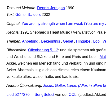
Text und Melodie:
Dennis Jernigan
1990
Text:
Günter Balders
2002
Original:
You are my strength when I am weak (You are my all
Rechte:
1991 Shepherd's Heart Music / Verwaltet von Praise
Themen:
Anbetung
,
Bekenntnis
,
Gebet
,
Hingabe
,
Lob
,
V
Bibelstellen:
Offenbarung 5, 12
: und sie sprachen mit groß
und Weisheit und Stärke und Ehre und Preis und Lob. -
Mat
Acker, welchen ein Mensch fand und verbarg ihn und ging hi
Acker. Abermals ist gleich das Himmelreich einem Kaufmann,
verkaufte alles, was er hatte, und kaufte sie.
Andere Übersetzung:
Jesus, Gottes Lamm (Alles in allem bi
Lied 5277270 in SongSelect
von der
CCLI
(Liedtext, Akkor