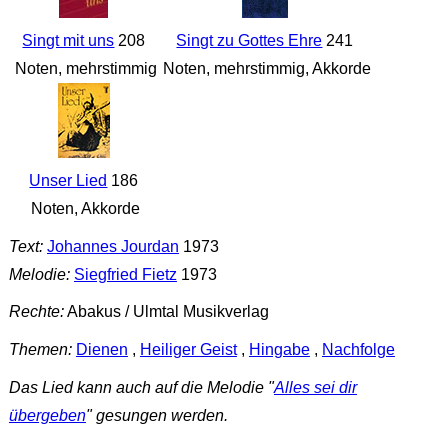
Singt mit uns
208
Singt zu Gottes Ehre
241
Noten, mehrstimmig
Noten, mehrstimmig, Akkorde
Unser Lied
186
Noten, Akkorde
Text:
Johannes Jourdan
1973
Melodie:
Siegfried Fietz
1973
Rechte:
Abakus / Ulmtal Musikverlag
Themen:
Dienen
,
Heiliger Geist
,
Hingabe
,
Nachfolge
Das Lied kann auch auf die Melodie "
Alles sei dir
übergeben
" gesungen werden.