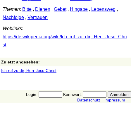
Themen:
Bitte
,
Dienen
,
Gebet
,
Hingabe
,
Lebensweg
,
Nachfolge
,
Vertrauen
Weblinks:
https://de.wikipedia.org/wiki/Ich_ruf_zu_dir,_Herr_Jesu_Chri
st
Zuletzt angesehen:
Ich ruf zu dir, Herr Jesu Christ
Login:
Kennwort:
Datenschutz
Impressum