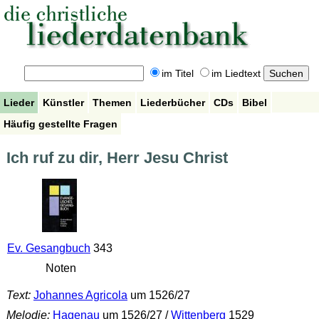
im Titel
im Liedtext
Lieder
Künstler
Themen
Liederbücher
CDs
Bibel
Häufig gestellte Fragen
Ich ruf zu dir, Herr Jesu Christ
Ev. Gesangbuch
343
Noten
Text:
Johannes Agricola
um 1526/27
Melodie:
Hagenau
um 1526/27 /
Wittenberg
1529