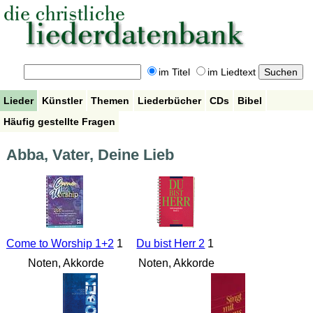
im Titel
im Liedtext
Lieder
Künstler
Themen
Liederbücher
CDs
Bibel
Häufig gestellte Fragen
Abba, Vater, Deine Lieb
Come to Worship 1+2
1
Du bist Herr 2
1
Noten, Akkorde
Noten, Akkorde