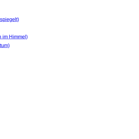
spiegelt)
n im Himmel)
gtum)