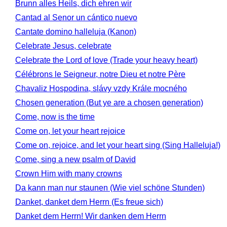
Brunn alles Heils, dich ehren wir
Cantad al Senor un cántico nuevo
Cantate domino halleluja (Kanon)
Celebrate Jesus, celebrate
Celebrate the Lord of love (Trade your heavy heart)
Célébrons le Seigneur, notre Dieu et notre Père
Chavaliz Hospodina, slávy vzdy Krále mocného
Chosen generation (But ye are a chosen generation)
Come, now is the time
Come on, let your heart rejoice
Come on, rejoice, and let your heart sing (Sing Halleluja!)
Come, sing a new psalm of David
Crown Him with many crowns
Da kann man nur staunen (Wie viel schöne Stunden)
Danket, danket dem Herrn (Es freue sich)
Danket dem Herrn! Wir danken dem Herrn