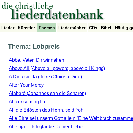
Lieder
Künstler
Themen
Liederbücher
CDs
Bibel
Häufig g
Thema: Lobpreis
Abba, Vater! Dir wir nahen
Above All (Above all powers, above all Kings)
A Dieu soit la gloire (Gloire à Dieu)
After Your Mercy
Alabaré (Johannes sah die Scharen)
All consuming fire
All die Erlösten des Herrn, seid froh
Alle Ehre sei unserm Gott allein (Eine Welt brach zusamm
Alleluja, ... Ich glaube Deiner Liebe