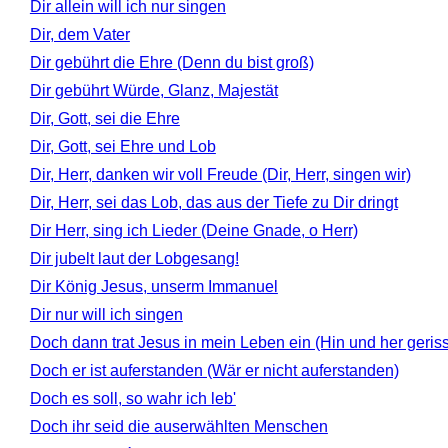
Dir allein will ich nur singen
Dir, dem Vater
Dir gebührt die Ehre (Denn du bist groß)
Dir gebührt Würde, Glanz, Majestät
Dir, Gott, sei die Ehre
Dir, Gott, sei Ehre und Lob
Dir, Herr, danken wir voll Freude (Dir, Herr, singen wir)
Dir, Herr, sei das Lob, das aus der Tiefe zu Dir dringt
Dir Herr, sing ich Lieder (Deine Gnade, o Herr)
Dir jubelt laut der Lobgesang!
Dir König Jesus, unserm Immanuel
Dir nur will ich singen
Doch dann trat Jesus in mein Leben ein (Hin und her geris
Doch er ist auferstanden (Wär er nicht auferstanden)
Doch es soll, so wahr ich leb'
Doch ihr seid die auserwählten Menschen