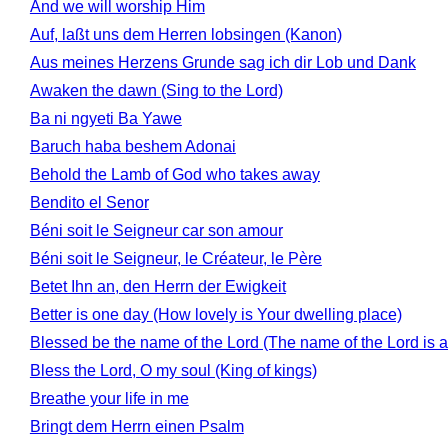
And we will worship Him
Auf, laßt uns dem Herren lobsingen (Kanon)
Aus meines Herzens Grunde sag ich dir Lob und Dank
Awaken the dawn (Sing to the Lord)
Ba ni ngyeti Ba Yawe
Baruch haba beshem Adonai
Behold the Lamb of God who takes away
Bendito el Senor
Béni soit le Seigneur car son amour
Béni soit le Seigneur, le Créateur, le Père
Betet Ihn an, den Herrn der Ewigkeit
Better is one day (How lovely is Your dwelling place)
Blessed be the name of the Lord (The name of the Lord is a
Bless the Lord, O my soul (King of kings)
Breathe your life in me
Bringt dem Herrn einen Psalm