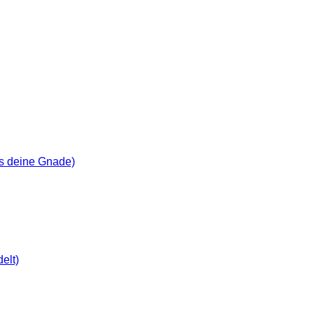
ns deine Gnade)
elt)