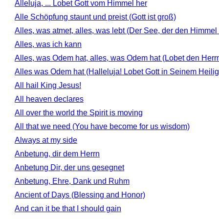
Alleluja, ... Lobet Gott vom Himmel her
Alle Schöpfung staunt und preist (Gott ist groß)
Alles, was atmet, alles, was lebt (Der See, der den Himmel 
Alles, was ich kann
Alles, was Odem hat, alles, was Odem hat (Lobet den Herr
Alles was Odem hat (Halleluja! Lobet Gott in Seinem Heili
All hail King Jesus!
All heaven declares
All over the world the Spirit is moving
All that we need (You have become for us wisdom)
Always at my side
Anbetung, dir dem Herrn
Anbetung Dir, der uns gesegnet
Anbetung, Ehre, Dank und Ruhm
Ancient of Days (Blessing and Honor)
And can it be that I should gain