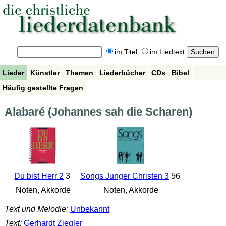
im Titel
im Liedtext
Lieder
Künstler
Themen
Liederbücher
CDs
Bibel
Häufig gestellte Fragen
Alabaré (Johannes sah die Scharen)
Du bist Herr 2
3
Songs Junger Christen 3
56
Noten, Akkorde
Noten, Akkorde
Text und Melodie:
Unbekannt
Text:
Gerhardt Ziegler