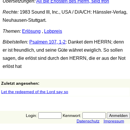
Übersetzungen:
All die Erlösten des Herrn, seid froh
Rechte:
1983 Sound III, Inc., USA / D/A/CH: Hänssler-Verlag,
Neuhausen-Stuttgart.
Themen:
Erlösung
,
Lobpreis
Bibelstellen:
Psalmen 107, 1-2
: Danket dem HERRN; denn
er ist freundlich, und seine Güte währet ewiglich. So sollen
sagen, die erlöst sind durch den HERRN, die er aus der Not
erlöst hat
Zuletzt angesehen:
Let the redeemed of the Lord say so
Login:
Kennwort:
Datenschutz
Impressum