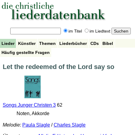
im Titel
im Liedtext
Lieder
Künstler
Themen
Liederbücher
CDs
Bibel
Häufig gestellte Fragen
Let the redeemed of the Lord say so
Songs Junger Christen 3
62
Noten, Akkorde
Melodie:
Paula Slagle
/
Charles Slagle