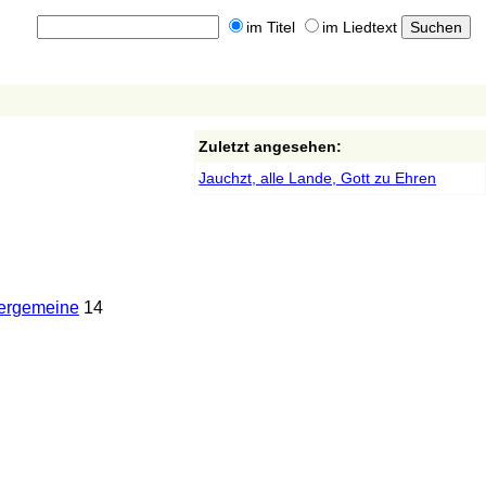
im Titel
im Liedtext
Zuletzt angesehen:
Jauchzt, alle Lande, Gott zu Ehren
ergemeine
14