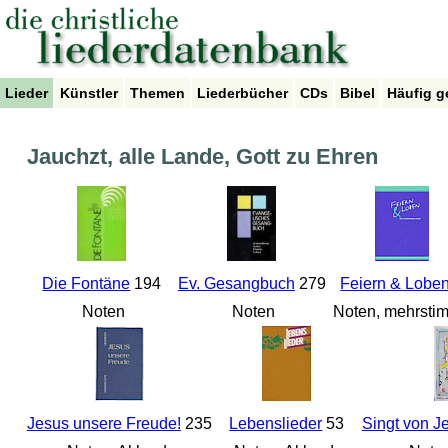
Lieder
Künstler
Themen
Liederbücher
CDs
Bibel
Häufig g
Jauchzt, alle Lande, Gott zu Ehren
Die Fontäne
194
Ev. Gesangbuch
279
Feiern & Lobe
Noten
Noten
Noten, mehrsti
Jesus unsere Freude!
235
Lebenslieder
53
Singt von J