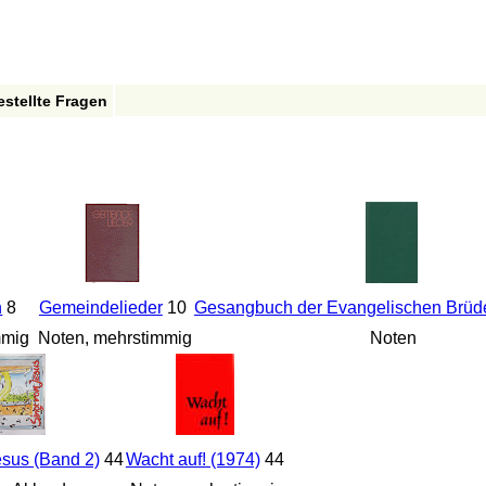
estellte Fragen
n
8
Gemeindelieder
10
Gesangbuch der Evangelischen Brüd
mmig
Noten, mehrstimmig
Noten
esus (Band 2)
44
Wacht auf! (1974)
44