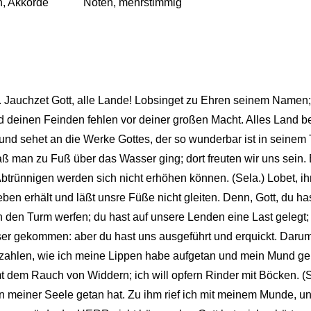
, Akkorde
Noten, mehrstimmig
. Jauchzet Gott, alle Lande! Lobsinget zu Ehren seinem Namen; 
d deinen Feinden fehlen vor deiner großen Macht. Alles Land b
und sehet an die Werke Gottes, der so wunderbar ist in seinem 
man zu Fuß über das Wasser ging; dort freuten wir uns sein. E
btrünnigen werden sich nicht erhöhen können. (Sela.) Lobet, ihr
ben erhält und läßt unsre Füße nicht gleiten. Denn, Gott, du ha
n in den Turm werfen; du hast auf unsere Lenden eine Last geleg
er gekommen: aber du hast uns ausgeführt und erquickt. Darum 
ahlen, wie ich meine Lippen habe aufgetan und mein Mund ger
amt dem Rauch von Widdern; ich will opfern Rinder mit Böcken. (
er an meiner Seele getan hat. Zu ihm rief ich mit meinem Munde, un