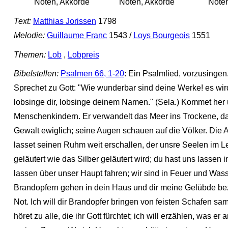
Noten, Akkorde
Noten, Akkorde
Noten
Text:
Matthias Jorissen
1798
Melodie:
Guillaume Franc
1543 /
Loys Bourgeois
1551
Themen:
Lob
,
Lobpreis
Bibelstellen:
Psalmen 66, 1-20
: Ein Psalmlied, vorzusingen
Sprechet zu Gott: "Wie wunderbar sind deine Werke! es wir
lobsinge dir, lobsinge deinem Namen." (Sela.) Kommet her 
Menschenkindern. Er verwandelt das Meer ins Trockene, daß 
Gewalt ewiglich; seine Augen schauen auf die Völker. Die A
lasset seinen Ruhm weit erschallen, der unsre Seelen im Le
geläutert wie das Silber geläutert wird; du hast uns lasse
lassen über unser Haupt fahren; wir sind in Feuer und Wass
Brandopfern gehen in dein Haus und dir meine Gelübde bez
Not. Ich will dir Brandopfer bringen von feisten Schafen s
höret zu alle, die ihr Gott fürchtet; ich will erzählen, was 