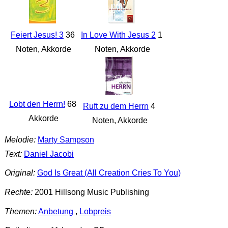
Feiert Jesus! 3
36
In Love With Jesus 2
1
Noten, Akkorde
Noten, Akkorde
Lobt den Herrn!
68
Ruft zu dem Herrn
4
Akkorde
Noten, Akkorde
Melodie:
Marty Sampson
Text:
Daniel Jacobi
Original:
God Is Great (All Creation Cries To You)
Rechte:
2001 Hillsong Music Publishing
Themen:
Anbetung
,
Lobpreis