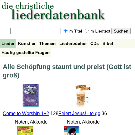
im Titel
im Liedtext
Lieder
Künstler
Themen
Liederbücher
CDs
Bibel
Häufig gestellte Fragen
Alle Schöpfung staunt und preist (Gott ist
groß)
Come to Worship 1+2
128
Feiert Jesus! - to go
36
Noten, Akkorde
Noten, Akkorde