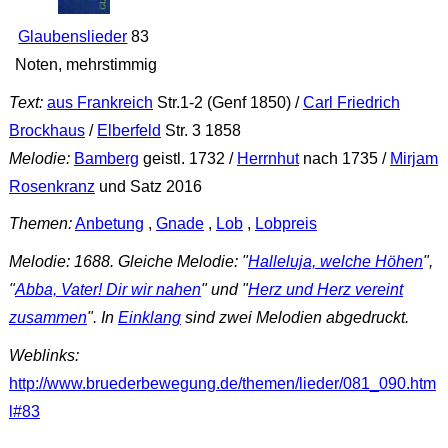
Glaubenslieder
83
Noten, mehrstimmig
Text:
aus Frankreich
Str.1-2 (Genf 1850) /
Carl Friedrich
Brockhaus
/
Elberfeld
Str. 3 1858
Melodie:
Bamberg
geistl. 1732 /
Herrnhut
nach 1735 /
Mirjam
Rosenkranz
und Satz 2016
Themen:
Anbetung
,
Gnade
,
Lob
,
Lobpreis
Melodie: 1688. Gleiche Melodie: "
Halleluja, welche Höhen
",
"
Abba, Vater! Dir wir nahen
" und "
Herz und Herz vereint
zusammen
". In
Einklang
sind zwei Melodien abgedruckt.
Weblinks:
http://www.bruederbewegung.de/themen/lieder/081_090.htm
l#83