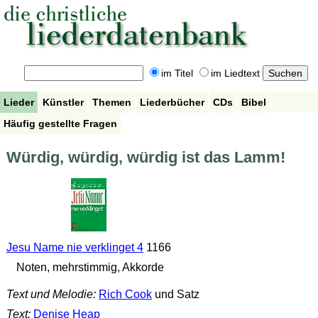
im Titel
im Liedtext
Lieder
Künstler
Themen
Liederbücher
CDs
Bibel
Häufig gestellte Fragen
Würdig, würdig, würdig ist das Lamm!
Jesu Name nie verklinget 4
1166
Noten, mehrstimmig, Akkorde
Text und Melodie:
Rich Cook
und Satz
Text:
Denise Heap