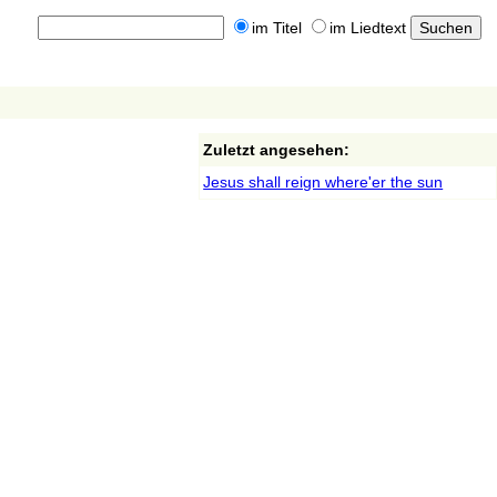
im Titel
im Liedtext
Zuletzt angesehen:
Jesus shall reign where'er the sun