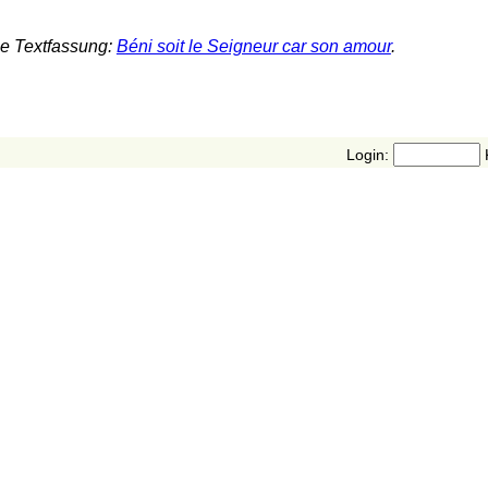
he Textfassung:
Béni soit le Seigneur car son amour
.
Login: