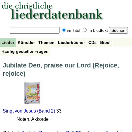
im Titel
im Liedtext
Lieder
Künstler
Themen
Liederbücher
CDs
Bibel
Häufig gestellte Fragen
Jubilate Deo, praise our Lord (Rejoice,
rejoice)
Singt von Jesus (Band 2)
33
Noten, Akkorde