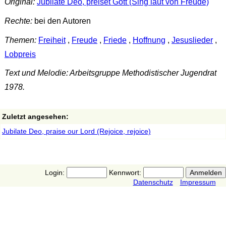
Original:
Jubilate Deo, preiset Gott (Sing laut von Freude)
Rechte:
bei den Autoren
Themen:
Freiheit
,
Freude
,
Friede
,
Hoffnung
,
Jesuslieder
,
Lobpreis
Text und Melodie: Arbeitsgruppe Methodistischer Jugendrat
1978.
Zuletzt angesehen:
Jubilate Deo, praise our Lord (Rejoice, rejoice)
Login:
Kennwort:
Datenschutz
Impressum