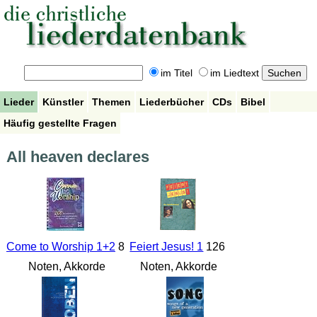
im Titel
im Liedtext
Lieder
Künstler
Themen
Liederbücher
CDs
Bibel
Häufig gestellte Fragen
All heaven declares
Come to Worship 1+2
8
Feiert Jesus! 1
126
Noten, Akkorde
Noten, Akkorde