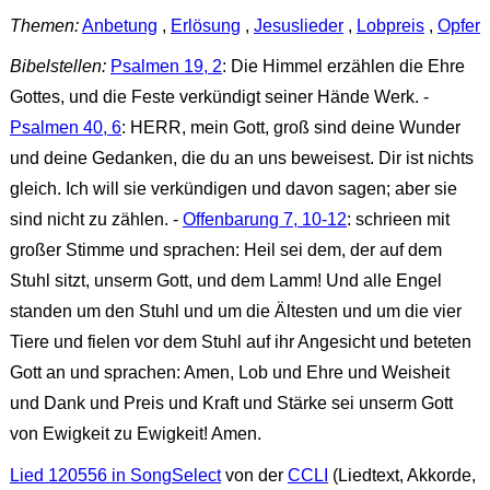
Themen:
Anbetung
,
Erlösung
,
Jesuslieder
,
Lobpreis
,
Opfer
Bibelstellen:
Psalmen 19, 2
: Die Himmel erzählen die Ehre
Gottes, und die Feste verkündigt seiner Hände Werk. -
Psalmen 40, 6
: HERR, mein Gott, groß sind deine Wunder
und deine Gedanken, die du an uns beweisest. Dir ist nichts
gleich. Ich will sie verkündigen und davon sagen; aber sie
sind nicht zu zählen. -
Offenbarung 7, 10-12
: schrieen mit
großer Stimme und sprachen: Heil sei dem, der auf dem
Stuhl sitzt, unserm Gott, und dem Lamm! Und alle Engel
standen um den Stuhl und um die Ältesten und um die vier
Tiere und fielen vor dem Stuhl auf ihr Angesicht und beteten
Gott an und sprachen: Amen, Lob und Ehre und Weisheit
und Dank und Preis und Kraft und Stärke sei unserm Gott
von Ewigkeit zu Ewigkeit! Amen.
Lied 120556 in SongSelect
von der
CCLI
(Liedtext, Akkorde,