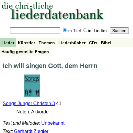
im Titel
im Liedtext
Lieder
Künstler
Themen
Liederbücher
CDs
Bibel
Häufig gestellte Fragen
Ich will singen Gott, dem Herrn
Songs Junger Christen 3
41
Noten, Akkorde
Text und Melodie:
Unbekannt
Text:
Gerhardt Ziegler