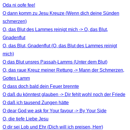
Oda ni oofe fee!
O dann komm zu Jesu Kreuze (Wenn dich deine Sünden
schmerzen)
O, das Blut des Lammes reinigt mich -> O, das Blut,
Gnadenflut
O, das Blut, Gnadenflut (O, das Blut des Lammes reinigt
mich)
O das Blut unsres Passah-Lamms (Unter dem Blut)
O, das raue Kreuz meiner Rettung -> Mann der Schmerzen,
Gottes Lamm
O dass doch bald dein Feuer brennte
O daß du könntest glauben -> Dir fehlt wohl noch der Friede
O daß ich tausend Zungen hätte
O dear God we ask for Your favour -> By Your Side
O, die tiefe Liebe Jesu
O dir sei Lob und Ehr (Dich will ich preisen, Herr)