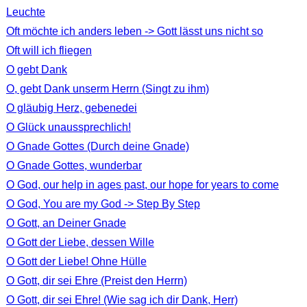
Leuchte
Oft möchte ich anders leben -> Gott lässt uns nicht so
Oft will ich fliegen
O gebt Dank
O, gebt Dank unserm Herrn (Singt zu ihm)
O gläubig Herz, gebenedei
O Glück unaussprechlich!
O Gnade Gottes (Durch deine Gnade)
O Gnade Gottes, wunderbar
O God, our help in ages past, our hope for years to come
O God, You are my God -> Step By Step
O Gott, an Deiner Gnade
O Gott der Liebe, dessen Wille
O Gott der Liebe! Ohne Hülle
O Gott, dir sei Ehre (Preist den Herrn)
O Gott, dir sei Ehre! (Wie sag ich dir Dank, Herr)