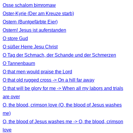
Osse schalom bimromaw
Oster-Kyrie (Der am Kreuze starb)
Ostern (Buntgefärbte Eier)
Ostern! Jesus ist auferstanden
O store Gud
O süßer Herre Jesu Christ
O Tag der Schmach, der Schande und der Schmerzen
O Tannenbaum
O that men would praise the Lord
O that old rugged cross -> On a hill far away
O that will be glory for me -> When all my labors and trials
are over
O, the blood, crimson love (O, the blood of Jesus washes
me)
O, the blood of Jesus washes me -> O, the blood, crimson
love