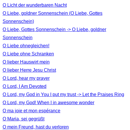
O Licht der wunderbaren Nacht
O Liebe, goldner Sonnenschein (O Liebe, Gottes
Sonnenschein)
O Liebe, Gottes Sonnenschein -> O Liebe, goldner
Sonnenschein
O Liebe ohnegleichen!
O Liebe ohne Schranken
O lieber Hauswirt mein
O lieber Herre Jesu Christ
O Lord, hear my prayer
O Lord, I Am Devoted
O Lord, my God in You I put my trust -> Let the Praises Ring
O Lord, my God! When I in awesome wonder
O ma joie et mon espérance
O Maria, sei gegrüßt
O mein Freund, hast du verloren