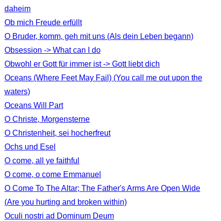
daheim
Ob mich Freude erfüllt
O Bruder, komm, geh mit uns (Als dein Leben begann)
Obsession -> What can I do
Obwohl er Gott für immer ist -> Gott liebt dich
Oceans (Where Feet May Fail) (You call me out upon the
waters)
Oceans Will Part
O Christe, Morgensterne
O Christenheit, sei hocherfreut
Ochs und Esel
O come, all ye faithful
O come, o come Emmanuel
O Come To The Altar; The Father's Arms Are Open Wide
(Are you hurting and broken within)
Oculi nostri ad Dominum Deum