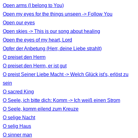
Open arms (I belong to You)
Open my eyes for the things unseen -> Follow You
Open our eyes
Open skies -> This is our song about healing
Open the eyes of my heart, Lord
Opfer der Anbetung (Herr, deine Liebe strahlt)
O preiset den Herrn
O preiset den Herrn, er ist gut
O preist Seiner Liebe Macht -> Welch Glück ist's, erlöst zu
sein
O sacred King
O Seele, ich bitte dich: Komm -> Ich weiß einen Strom
O Seele, komm eilend zum Kreuze
O selige Nacht
O selig Haus
O sinner man