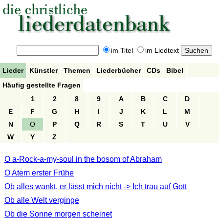
im Titel
im Liedtext
Lieder
Künstler
Themen
Liederbücher
CDs
Bibel
Häufig gestellte Fragen
1
2
8
9
A
B
C
D
E
F
G
H
I
J
K
L
M
N
O
P
Q
R
S
T
U
V
W
Y
Z
O a-Rock-a-my-soul in the bosom of Abraham
O Atem erster Frühe
Ob alles wankt, er lässt mich nicht -> Ich trau auf Gott
Ob alle Welt verginge
Ob die Sonne morgen scheinet