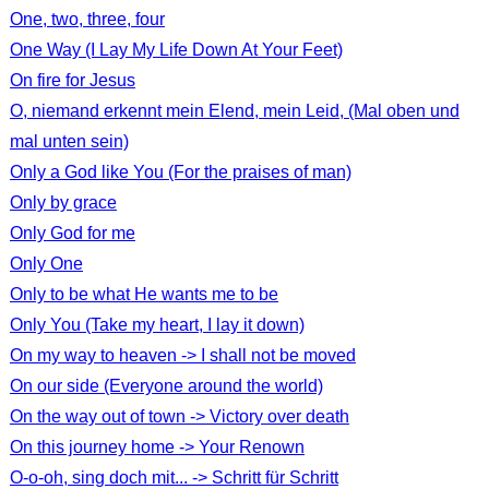
One, two, three, four
One Way (I Lay My Life Down At Your Feet)
On fire for Jesus
O, niemand erkennt mein Elend, mein Leid, (Mal oben und
mal unten sein)
Only a God like You (For the praises of man)
Only by grace
Only God for me
Only One
Only to be what He wants me to be
Only You (Take my heart, I lay it down)
On my way to heaven -> I shall not be moved
On our side (Everyone around the world)
On the way out of town -> Victory over death
On this journey home -> Your Renown
O-o-oh, sing doch mit... -> Schritt für Schritt