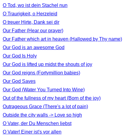
O Tod, wo ist dein Stachel nun
O Traurigkeit, o Herzeleid
O treuer Hirte, Dank sei dir
Our Father (Hear our prayer)
Our Father which art in heaven (Hallowed by Thy name)
Our God is an awesome God
Our God Is Holy
Our God is lifted up midst the shouts of joy
Our God reigns (Fortymillion babies)
Our God Saves
Our God (Water You Turned Into Wine)
Out of the fullness of my heart (Born of the joy)
Outrageous Grace (There's a lot of pain)
Outside the city walls -> Love so high
O Vater, der Du Menschen liebst
O Vater! Einer ist's vor allen