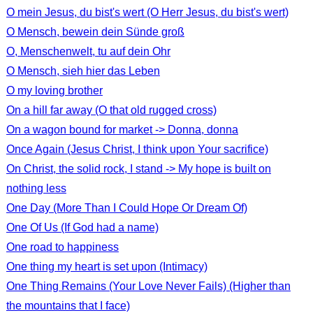
O mein Jesus, du bist's wert (O Herr Jesus, du bist's wert)
O Mensch, bewein dein Sünde groß
O, Menschenwelt, tu auf dein Ohr
O Mensch, sieh hier das Leben
O my loving brother
On a hill far away (O that old rugged cross)
On a wagon bound for market -> Donna, donna
Once Again (Jesus Christ, I think upon Your sacrifice)
On Christ, the solid rock, I stand -> My hope is built on
nothing less
One Day (More Than I Could Hope Or Dream Of)
One Of Us (If God had a name)
One road to happiness
One thing my heart is set upon (Intimacy)
One Thing Remains (Your Love Never Fails) (Higher than
the mountains that I face)