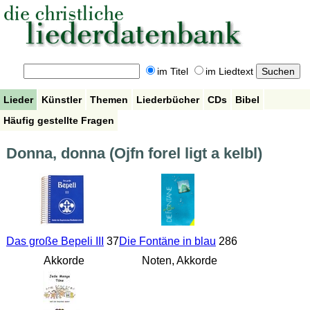
im Titel
im Liedtext
Lieder
Künstler
Themen
Liederbücher
CDs
Bibel
Häufig gestellte Fragen
Donna, donna (Ojfn forel ligt a kelbl)
Das große Bepeli III
37
Die Fontäne in blau
286
Akkorde
Noten, Akkorde