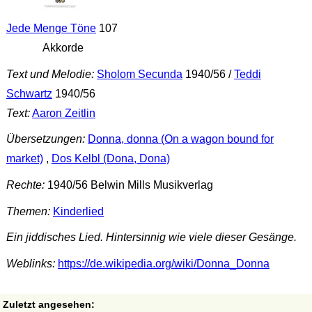
Jede Menge Töne
107
Akkorde
Text und Melodie:
Sholom Secunda
1940/56 /
Teddi
Schwartz
1940/56
Text:
Aaron Zeitlin
Übersetzungen:
Donna, donna (On a wagon bound for
market)
,
Dos Kelbl (Dona, Dona)
Rechte:
1940/56 Belwin Mills Musikverlag
Themen:
Kinderlied
Ein jiddisches Lied. Hintersinnig wie viele dieser Gesänge.
Weblinks:
https://de.wikipedia.org/wiki/Donna_Donna
Zuletzt angesehen: