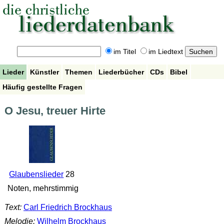
im Titel
im Liedtext
Lieder
Künstler
Themen
Liederbücher
CDs
Bibel
Häufig gestellte Fragen
O Jesu, treuer Hirte
Glaubenslieder
28
Noten, mehrstimmig
Text:
Carl Friedrich Brockhaus
Melodie:
Wilhelm Brockhaus