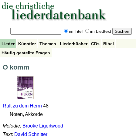
im Titel
im Liedtext
Lieder
Künstler
Themen
Liederbücher
CDs
Bibel
Häufig gestellte Fragen
O komm
Ruft zu dem Herrn
48
Noten, Akkorde
Melodie:
Brooke Ligertwood
Text:
David Schnitter