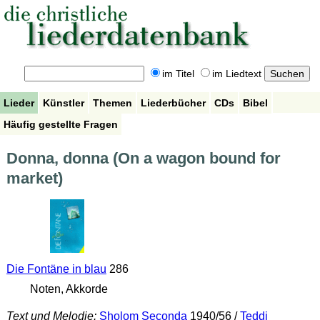
im Titel
im Liedtext
Lieder
Künstler
Themen
Liederbücher
CDs
Bibel
Häufig gestellte Fragen
Donna, donna (On a wagon bound for
market)
Die Fontäne in blau
286
Noten, Akkorde
Text und Melodie:
Sholom Seconda
1940/56 /
Teddi