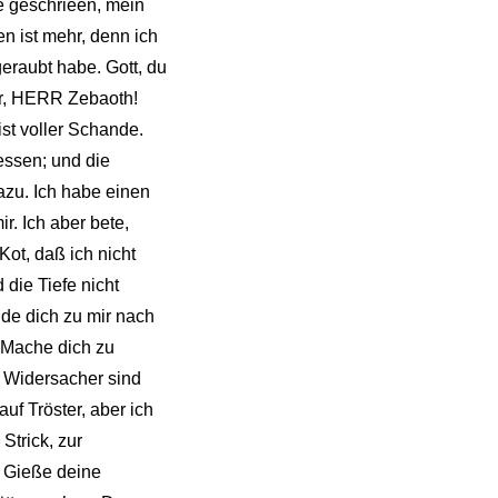
de geschrieen, mein
n ist mehr, denn ich
eraubt habe. Gott, du
rr, HERR Zebaoth!
st voller Schande.
essen; und die
azu. Ich habe einen
r. Ich aber bete,
ot, daß ich nicht
die Tiefe nicht
de dich zu mir nach
. Mache dich zu
 Widersacher sind
uf Tröster, aber ich
Strick, zur
. Gieße deine