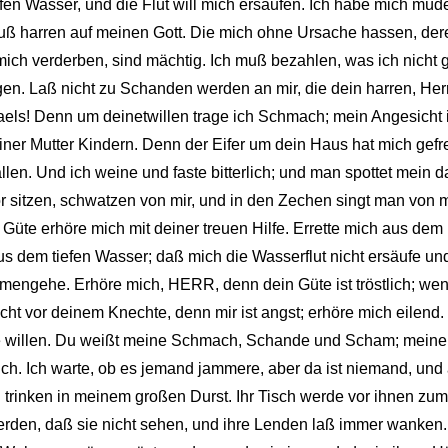
iefen Wasser, und die Flut will mich ersäufen. Ich habe mich mü
 muß harren auf meinen Gott. Die mich ohne Ursache hassen, dere
mich verderben, sind mächtig. Ich muß bezahlen, was ich nicht g
gen. Laß nicht zu Schanden werden an mir, die dein harren, He
raels! Denn um deinetwillen trage ich Schmach; mein Angesicht i
er Mutter Kindern. Denn der Eifer um dein Haus hat mich gefr
en. Und ich weine und faste bitterlich; und man spottet mein d
r sitzen, schwatzen von mir, und in den Zechen singt man von mi
üte erhöre mich mit deiner treuen Hilfe. Errette mich aus dem K
s dem tiefen Wasser; daß mich die Wasserflut nicht ersäufe und 
mengehe. Erhöre mich, HERR, denn dein Güte ist tröstlich; wen
cht vor deinem Knechte, denn mir ist angst; erhöre mich eilend
de willen. Du weißt meine Schmach, Schande und Scham; meine
ich. Ich warte, ob es jemand jammere, aber da ist niemand, und a
 trinken in meinem großen Durst. Ihr Tisch werde vor ihnen zum 
werden, daß sie nicht sehen, und ihre Lenden laß immer wanken