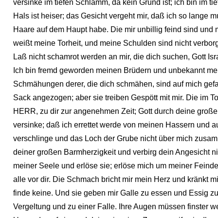
versinke im tiefen Schlamm, da kein Grund ist; ich bin im t
Hals ist heiser; das Gesicht vergeht mir, daß ich so lange
Haare auf dem Haupt habe. Die mir unbillig feind sind und 
weißt meine Torheit, und meine Schulden sind nicht verbor
Laß nicht schamrot werden an mir, die dich suchen, Gott Is
Ich bin fremd geworden meinen Brüdern und unbekannt mein
Schmähungen derer, die dich schmähen, sind auf mich gefall
Sack angezogen; aber sie treiben Gespött mit mir. Die im To
HERR, zu dir zur angenehmen Zeit; Gott durch deine große G
versinke; daß ich errettet werde von meinen Hassern und au
verschlinge und das Loch der Grube nicht über mich zusam
deiner großen Barmherzigkeit und verbirg dein Angesicht ni
meiner Seele und erlöse sie; erlöse mich um meiner Fein
alle vor dir. Die Schmach bricht mir mein Herz und kränkt m
finde keine. Und sie geben mir Galle zu essen und Essig zu
Vergeltung und zu einer Falle. Ihre Augen müssen finster 