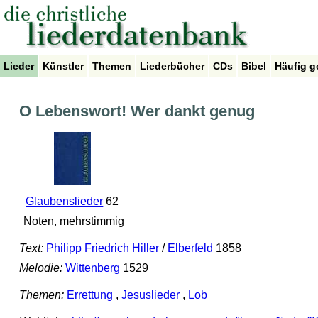
Lieder
Künstler
Themen
Liederbücher
CDs
Bibel
Häufig g
O Lebenswort! Wer dankt genug
Glaubenslieder
62
Noten, mehrstimmig
Text:
Philipp Friedrich Hiller
/
Elberfeld
1858
Melodie:
Wittenberg
1529
Themen:
Errettung
,
Jesuslieder
,
Lob