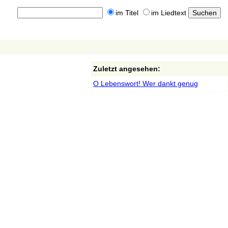
im Titel
im Liedtext
Zuletzt angesehen:
O Lebenswort! Wer dankt genug