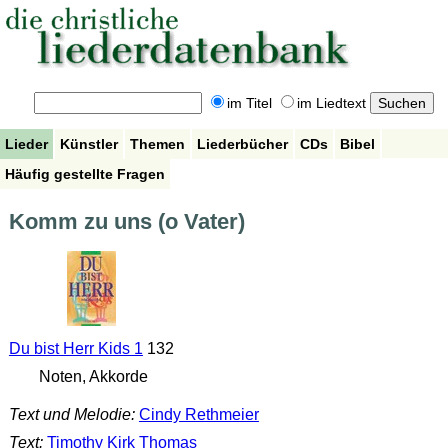
im Titel
im Liedtext
Lieder
Künstler
Themen
Liederbücher
CDs
Bibel
Häufig gestellte Fragen
Komm zu uns (o Vater)
Du bist Herr Kids 1
132
Noten, Akkorde
Text und Melodie:
Cindy Rethmeier
Text:
Timothy Kirk Thomas