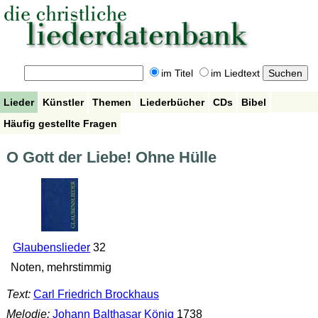
im Titel
im Liedtext
Lieder
Künstler
Themen
Liederbücher
CDs
Bibel
Häufig gestellte Fragen
O Gott der Liebe! Ohne Hülle
Glaubenslieder
32
Noten, mehrstimmig
Text:
Carl Friedrich Brockhaus
Melodie:
Johann Balthasar König
1738